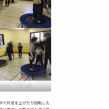
半回転or１回転に挑戦
中で片足を上げたり回転した