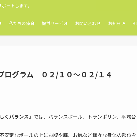
サポートします。
念
私たちの療育
提供サービス
お問い合わせ
お知らせ
B
プログラム ０２/１０～０２/１４
しくバランス」
では、バランスボール、トランポリン、平均台
不安定なボールの上にお腹や腕、お尻など様々な身体の部位を