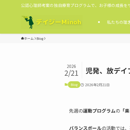
公認心理師考案の独自療育プログラムで、お子様の成長を
私たちの理
ホーム
Blog
2026
児発、放デイ
2/21
Blog
2026年2月21日
先週の
運動プログラム
の
「楽
バランスボール
の活動では、