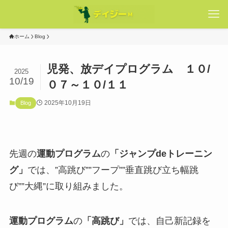
ホーム
Blog
児発、放デイプログラム １０/
2025
10/19
０７～１０/１１
2025年10月19日
Blog
先週の
運動プログラム
の
「ジャンプdeトレーニン
グ」
では、”高跳び””フープ””垂直跳び立ち幅跳
び””大縄”に取り組みました。
運動プログラム
の
「高跳び」
では、自己新記録を