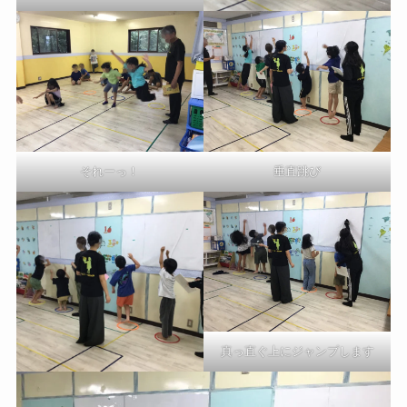
垂直跳び
それーっ！
真っ直ぐ上にジャンプします