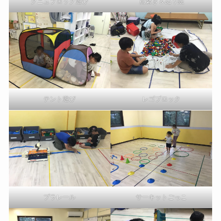
クニュブロック遊び
点繋ぎ＆ぬり絵
テント遊び
レゴブロック
プラレール
サーキットごっこ