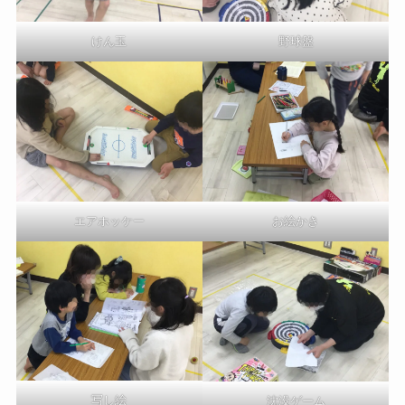
けん玉
野球盤
エアホッケー
お絵かき
写し絵
沈没ゲーム