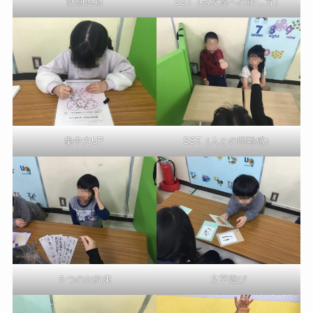
微細運動
SST（お友達への接し方）
集中力UP
SST（人との距離感）
文字遊び
５つのお約束